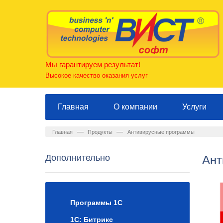
Мы гарантируем результат!
Высокое качество оказания услуг
Главная
О компании
Услуги
—
—
Главная
Продукты
Антивирусные программы
Дополнительно
Ант
Программы 1С
1С: Битрикс