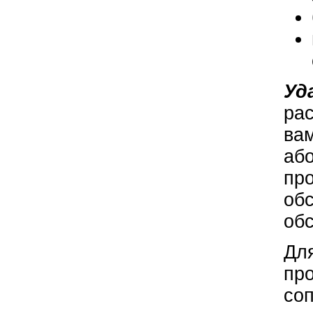
Уд
рас
вам
або
пр
обс
об
Для
про
со