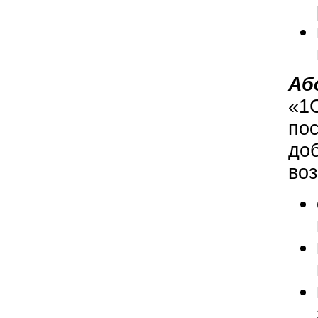
Аб
«1
пос
доб
во