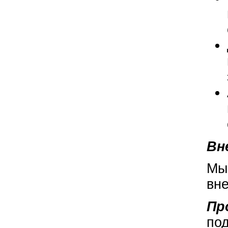
Вн
Мы
вн
Пр
по