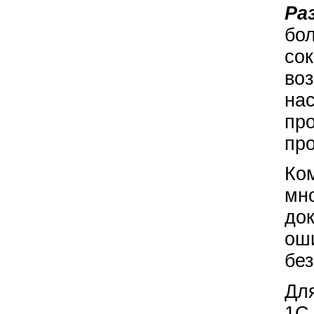
Ра
бол
сок
воз
нас
про
про
Ком
мно
док
оши
бе
Дл
1С 