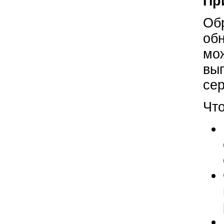
Пр
Об
об
мо
выг
сер
Чт