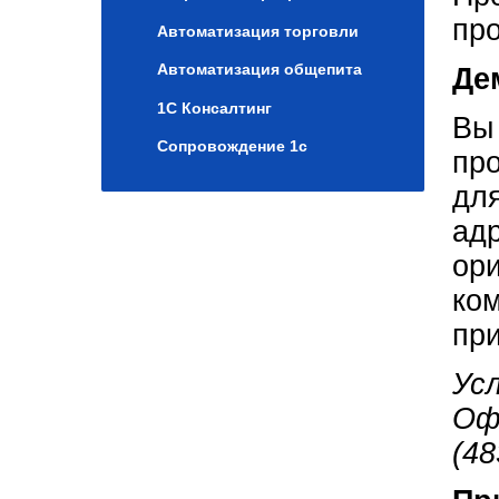
про
Автоматизация торговли
Автоматизация общепита
Де
1C Консалтинг
Вы
Сопровождение 1с
про
для
адр
ори
ком
при
Ус
Оф
(48