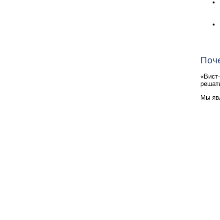
Поч
«Вист
решат
Мы яв