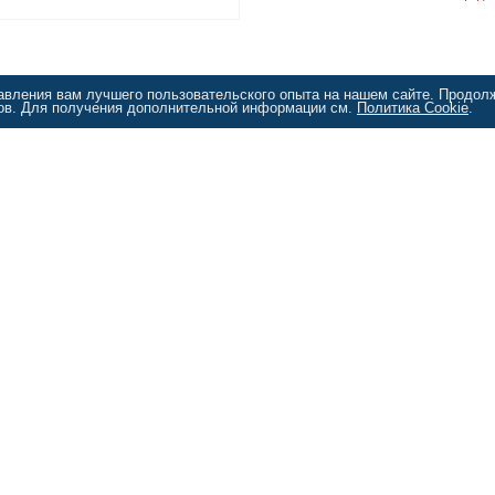
тавления вам лучшего пользовательского опыта на нашем сайте. Продол
лов. Для получения дополнительной информации см.
Политика Cookie
.
Продукты
Программы 1С
1С: Битрикс
Методические и обучающие материалы по программам 1С
Антивирусные программы
Программы для КПК