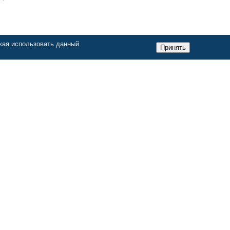
жая использовать данный
Принять
Услуги
Комплексная автоматизация
Разработка программ
Автоматизация торговли
Автоматизация общепита
1C Консалтинг
Сопровождение 1с