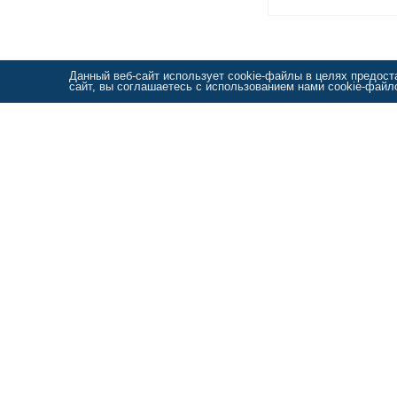
Данный веб-сайт использует cookie-файлы в целях предос
сайт, вы соглашаетесь с использованием нами cookie-фай
241050 г. Брянск, ул. Фокина д. 31
E-mail :
vist.olga@bk.ru
Телефоны:
+7 (4832) 674-673
Карта сайта
Политика в отношении обработки персональных данных
© 2006-2026 ООО «Вист-Софт» – продукция 1C в Брянске