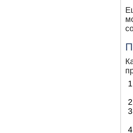
Е
м
с
П
К
п