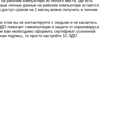
 на рабочем компьютере из любого места, где есть
Ваши личные данные на рабочем компьютере остаются
й доступ сроком на 1 месяц можно получить в личном
и этом вы не контактируете с людьми и не касаетесь
-ЭДО помогает самоизоляции и защите от короновируса.
ов вам необходимо оформить сертификат усиленной
ная подпись, то просто настройте 1С-ЭДО.