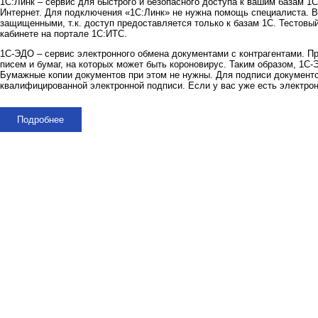
1С:Линк – сервис для быстрого и безопасного доступа к вашим базам 1С
Интернет. Для подключения «1С:Линк» не нужна помощь специалиста. 
защищенными, т.к. доступ предоставляется только к базам 1С. Тестовы
кабинете на портале 1С:ИТС.
1С-ЭДО – сервис электронного обмена документами с контрагентами. Пр
писем и бумаг, на которых может быть короновирус. Таким образом, 1С
Бумажные копии документов при этом не нужны. Для подписи документ
квалифицированной электронной подписи. Если у вас уже есть электрон
Подробнее