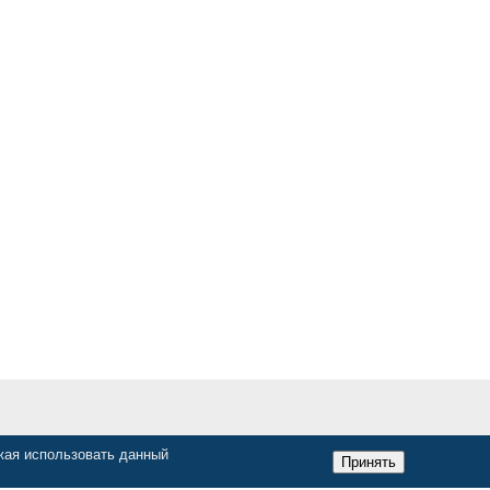
Услуги
жая использовать данный
Принять
Комплексная автоматизация
Разработка программ